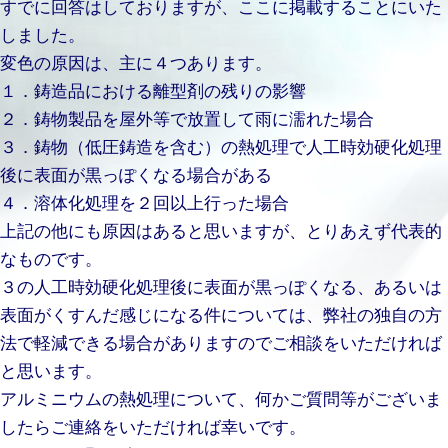
すでに回答はしておりますが、ここに掲載することにいた
しました。
変色の原因は、主に４つあります。
１．鋳造品における離型剤の残りの影響
２．鋳物製品を屋外等で放置して雨に濡れた場合
３．鋳物（低圧鋳造を含む）の熱処理で人工時効硬化処理
後に表面が黒っぽくなる場合がある
４．溶体化処理を２回以上行った場合
上記の他にも原因はあると思いますが、とりあえず代表的
なものです。
３の人工時効硬化処理後に表面が黒っぽくなる、あるいは
表面がくすんだ感じになる件については、弊社の独自の方
法で軽減できる場合がありますのでご相談をいただければ
と思います。
アルミニウムの熱処理について、何かご質問等がございま
したらご連絡をいただければ幸いです。