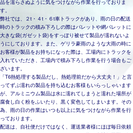
品を濡らさぬように気をつけながら作業を行っておりま
す。
弊社では、２t・４t・６t車トラックがあり、雨の日の配送
時のトラックの積み下ろしの際はパレットや網パレットに
大きな袋(ガゼット袋)をすっぽり被せて製品が濡れないよ
うにしております。また、ゲリラ豪雨のような大雨の時に
お客様が製品をお持ちになった際は、工場内にトラックを
入れていただき、工場内で積み下ろし作業を行う場合もご
ざいます。
「T6熱処理する製品だし、熱処理前だから大丈夫！」と言
ってずぶ濡れの製品を持ち込むお客様もいらっしゃいます
が、アルミニウム製品は水に濡れてしまうと濡れた場所が
腐食し白く粉をふいたり、黒く変色してしまいます。その
為、雨の日の作業はいつも以上に気をつけながら作業を行
っております。
配送は、自社便だけではなく、運送業者様にほぼ毎日依頼