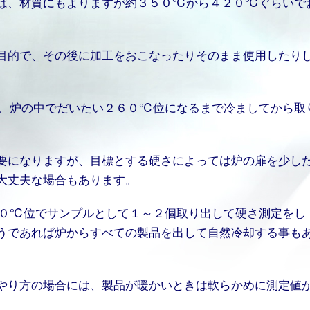
は、材質にもよりますが約３５０℃から４２０℃ぐらいで
目的で、その後に加工をおこなったりそのまま使用したり
、炉の中でだいたい２６０℃位になるまで冷ましてから取
要になりますが、目標とする硬さによっては炉の扉を少し
大丈夫な場合もあります。
０℃位でサンプルとして１～２個取り出して硬さ測定をし
うであれば炉からすべての製品を出して自然冷却する事も
やり方の場合には、製品が暖かいときは軟らかめに測定値