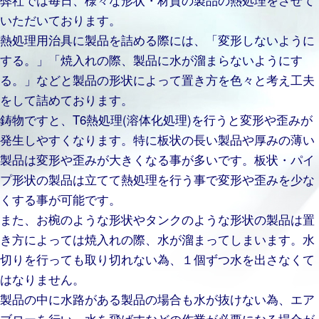
いただいております。
熱処理用治具に製品を詰める際には、「変形しないように
する。」「焼入れの際、製品に水が溜まらないようにす
る。」などと製品の形状によって置き方を色々と考え工夫
をして詰めております。
鋳物ですと、T6熱処理(溶体化処理)を行うと変形や歪みが
発生しやすくなります。特に板状の長い製品や厚みの薄い
製品は変形や歪みが大きくなる事が多いです。板状・パイ
プ形状の製品は立てて熱処理を行う事で変形や歪みを少な
くする事が可能です。
また、お椀のような形状やタンクのような形状の製品は置
き方によっては焼入れの際、水が溜まってしまいます。水
切りを行っても取り切れない為、１個ずつ水を出さなくて
はなりません。
製品の中に水路がある製品の場合も水が抜けない為、エア
ブローを行い、水を飛ばすなどの作業が必要になる場合が