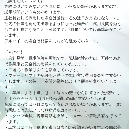
【試用期間について】
実際に働いてみないとお互いにわからない部分がありますので、
試用期間というものがあります。
正社員として採用した場合は登録するのは３か月後になります。
社内の仕事を覚えて出来るようになった場合に、試用期間を短く
して正社員になることも可能です。詳細については基準表がござ
います。
アルバイトの場合は相談をしながら進めていきます。
【その他】
・会社見学、職場体験も可能です。職場体験の方は、可能であれ
ば作業服と安全靴の用意をお願いいたします。
・工場での作業は女性も活躍しています。
・フォークリフトの免許をお持ちで無い方は費用を会社で立替い
たします。その後、一定間の勤務により全額会社負担いたしま
す。
・「業績による手当」は、１週間の売上から計算された指数によ
り１００円～３,０００円を火曜日の朝に支給いたします。
業績によってはゼロになって支給されない場合があります。（給
与明細では先払いになり所得税はかかります。）
・スタッフ全員に携帯電話を支給し、メールで情報共有を行って
います。
・工場は２４時間稼働で夜間は専門の夜勤者がいます。今回の募