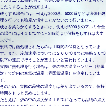
したりすることが出来ます。
硬くする場合には、例えば3000系、5000系などは溶体化処
理を行っても強度が増すことがないので行いません。
硬さを柔らかくするときには、例えば6000系のアルミ合金
の場合には４１５℃で１~３時間ほど保持をしすれば大丈
夫です。
規格では熱処理されたものは１時間の保持となっていま
す。また、冷却速度については２６０℃までは毎時３０℃
以下の速度で行うことが望ましいと言われています。
実際に熱処理を行う場合は、炉の中の温度センサー（熱電
対）で炉内の空気の温度（雰囲気温度）を測定していま
す。
そのため、実際の品物の温度とは差が出ているので、保持
時間をもっと長めにします。
たとえば、炉の中の温度が４１５℃になっても品物の温度
はまだ３００℃ぐらいだったりします。