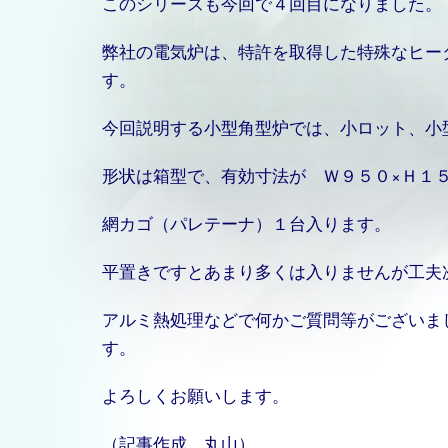
このシリーズも今回で４回目になりました。
弊社の電気炉は、特許を取得した特殊なヒー
す。
今回説明する小型角型炉では、小ロット、小
形状は箱型で、有効寸法が Ｗ９５０×Ｈ１
網カゴ（パレテーナ）１台入ります。
平置きですとあまり多くは入りませんが工夫
アルミ熱処理などで何かご質問等がございま
す。
よろしくお願いします。
（記事作成 丸山）