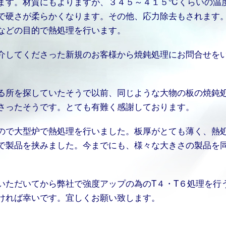
ます。材質にもよりますが、３４５～４１５℃くらいの温
で硬さが柔らかくなります。その他、応力除去もされます
などの目的で熱処理を行います。
介してくださった新規のお客様から焼鈍処理にお問合せを
。
る所を探していたそうで以前、同じような大物の板の焼鈍
さったそうです。とても有難く感謝しております。
ので大型炉で熱処理を行いました。板厚がとても薄く、熱
で製品を挟みました。今までにも、様々な大きさの製品を
いただいてから弊社で強度アップの為のT４・T６処理を行
ければ幸いです。宜しくお願い致します。