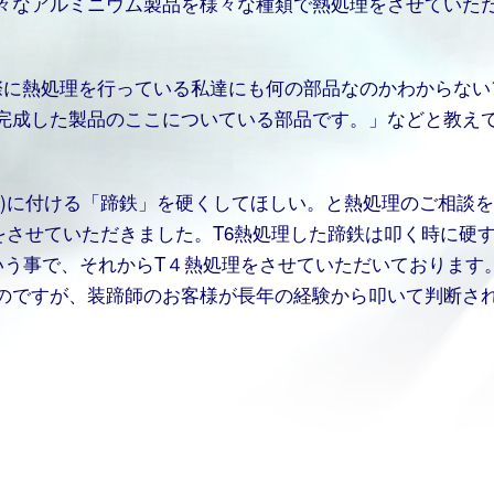
々なアルミニウム製品を様々な種類で熱処理をさせていた
際に熱処理を行っている私達にも何の部品なのかわからない
完成した製品のここについている部品です。」などと教え
め)に付ける「蹄鉄」を硬くしてほしい。と熱処理のご相談
をさせていただきました。T6熱処理した蹄鉄は叩く時に硬
いう事で、それからT４熱処理をさせていただいております
のですが、装蹄師のお客様が長年の経験から叩いて判断さ