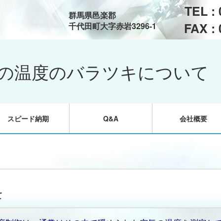
TEL :
群馬県邑楽郡
FAX :
千代田町大字赤岩3296-1
の温度のバラツキについて
スピード納期
Q&A
会社概要
て