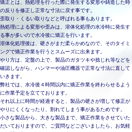
矯正とは、熱処理を行った際に発生する変形や鋳造した時
の反りを修正し正常な寸法に戻す事です。
歪取り・くるい取りなどと呼ばれる事もあります。
熱処理による変形や歪みは、溶体化処理の水冷時に発生す
る事が多いので水冷後に矯正を行います。
溶体化処理後は、硬さがまだ柔らかめなので、そのタイミ
ングで矯正作業を行うとスムーズに出来ます。
やり方は、定盤の上で、製品のガタツキや捻じれ等などを
確認しながら、ハンマーや油圧機器で正常な寸法に直して
いきます。
弊社では、水冷後４時間以内に矯正作業を終わらせるよう
に作業予定を立てております。
それ以上に時間が経過すると、製品の硬さが増して修正が
やりにくくなったり、割れてしまう事があるためです。
小さな製品から、大きな製品まで、矯正作業をさせていた
だいておりますので、ご質問などございましたら、お気軽