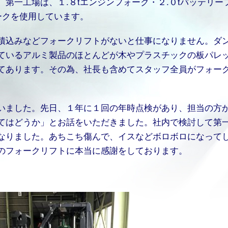
第一工場は、１.８tエンジンフォーク・２.０tバッテリー
ークを使用しています。
積込みなどフォークリフトがないと仕事になりません。ダ
ているアルミ製品のほとんどが木やプラスチックの板パレ
てあります。その為、社長も含めてスタッフ全員がフォー
いました。先日、１年に１回の年時点検があり、担当の方
てはどうか」とお話をいただきました。社内で検討して第
なりました。あちこち傷んで、イスなどボロボロになって
のフォークリフトに本当に感謝をしております。