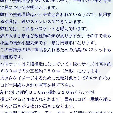
治具について説明いたします。
弊社の熱処理炉はバッチ式と言われているもので、使用す
る治具は、鉄やステンレスでできています。
弊社では、これをバスケットと呼んでいます。
炉の大きさ形など数種類の炉がありますが、その中で最も
小型の物が小型丸炉です、形は円錐形になります。
この円錐形の炉に製品を入れるための治具のバスケットも
円錐形です。
バスケットは２段構造になっていて１段のサイズは高さ約
６３０㎜で円の直径約７５０㎜（外形）になります。
大きさをイメージするために比較対象としてA４サイズの
コピー用紙を入れた写真を見て下さい。
A４ですと縦約３００㎜×横約２１０㎜くらいです
横に並べると４枚入れられます、因みにコピー用紙を縦に
すると高さが２枚分の高さになります。
この小型丸炉ではT６、T５、アニ－ル処理などできますの