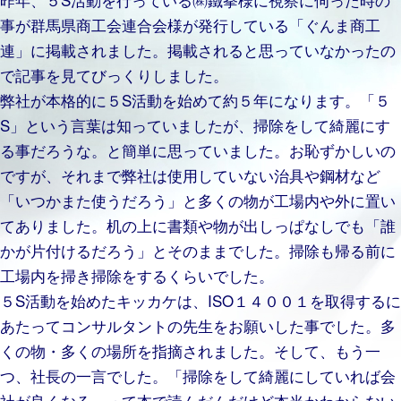
事が群馬県商工会連合会様が発行している「ぐんま商工
連」に掲載されました。掲載されると思っていなかったの
で記事を見てびっくりしました。
弊社が本格的に５S活動を始めて約５年になります。「５
S」という言葉は知っていましたが、掃除をして綺麗にす
る事だろうな。と簡単に思っていました。お恥ずかしいの
ですが、それまで弊社は使用していない治具や鋼材など
「いつかまた使うだろう」と多くの物が工場内や外に置い
てありました。机の上に書類や物が出しっぱなしでも「誰
かが片付けるだろう」とそのままでした。掃除も帰る前に
工場内を掃き掃除をするくらいでした。
５S活動を始めたキッカケは、ISO１４００１を取得するに
あたってコンサルタントの先生をお願いした事でした。多
くの物・多くの場所を指摘されました。そして、もう一
つ、社長の一言でした。「掃除をして綺麗にしていれば会
社が良くなる。って本で読んだんだけど本当かわからない