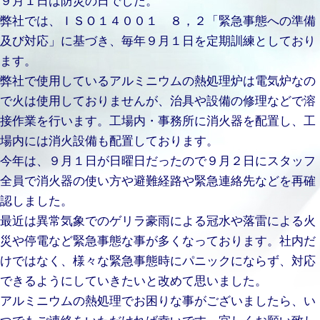
弊社では、ＩＳＯ１４００１ ８，２「緊急事態への準備
及び対応」に基づき、毎年９月１日を定期訓練としており
ます。
弊社で使用しているアルミニウムの熱処理炉は電気炉なの
で火は使用しておりませんが、治具や設備の修理などで溶
接作業を行います。工場内・事務所に消火器を配置し、工
場内には消火設備も配置しております。
今年は、９月１日が日曜日だったので９月２日にスタッフ
全員で消火器の使い方や避難経路や緊急連絡先などを再確
認しました。
最近は異常気象でのゲリラ豪雨による冠水や落雷による火
災や停電など緊急事態な事が多くなっております。社内だ
けではなく、様々な緊急事態時にパニックにならず、対応
できるようにしていきたいと改めて思いました。
アルミニウムの熱処理でお困りな事がございましたら、い
つでもご連絡をいただければ幸いです。宜しくお願い致し